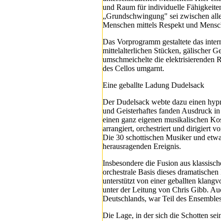
und Raum für individuelle Fähigkeiten
„Grundschwingung" sei zwischen alle
Menschen mittels Respekt und Mensch
Das Vorprogramm gestaltete das inte
mittelalterlichen Stücken, gälischer Ge
umschmeichelte die elektrisierenden
des Cellos umgarnt.
Eine geballte Ladung Dudelsack
Der Dudelsack webte dazu einen hypno
und Geisterhaftes fanden Ausdruck 
einen ganz eigenen musikalischen Ko
arrangiert, orchestriert und dirigier
Die 30 schottischen Musiker und etw
herausragenden Ereignis.
Insbesondere die Fusion aus klassisc
orchestrale Basis dieses dramatischen
unterstützt von einer geballten klang
unter der Leitung von Chris Gibb. Auc
Deutschlands, war Teil des Ensembles
Die Lage, in der sich die Schotten se