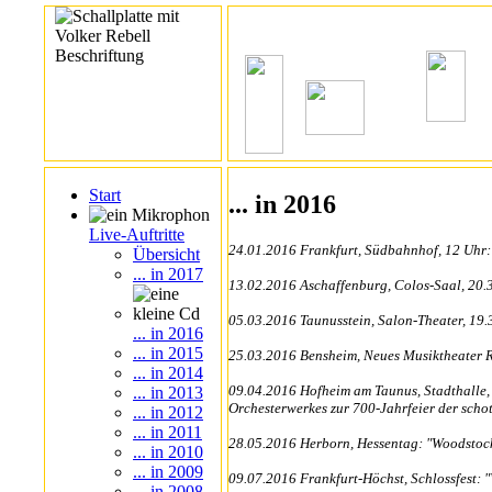
Start
... in 2016
Live-Auftritte
24.01.2016 Frankfurt, Südbahnhof, 12 Uhr:
Übersicht
... in 2017
13.02.2016 Aschaffenburg, Colos-Saal, 20.
05.03.2016 Taunusstein, Salon-Theater, 19.3
... in 2016
... in 2015
25.03.2016 Bensheim, Neues Musiktheater R
... in 2014
09.04.2016 Hofheim am Taunus, Stadthalle,
... in 2013
Orchesterwerkes zur 700-Jahrfeier der sch
... in 2012
... in 2011
28.05.2016 Herborn, Hessentag: "Woodstock
... in 2010
... in 2009
09.07.2016 Frankfurt-Höchst, Schlossfest: 
... in 2008