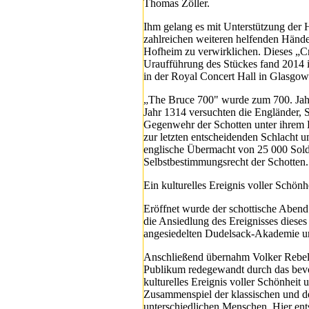
Thomas Zöller.
Ihm gelang es mit Unterstützung der
zahlreichen weiteren helfenden Hände
Hofheim zu verwirklichen. Dieses „Cr
Uraufführung des Stückes fand 2014 im
in der Royal Concert Hall in Glasgow
„The Bruce 700" wurde zum 700. Jah
Jahr 1314 versuchten die Engländer, S
Gegenwehr der Schotten unter ihrem 
zur letzten entscheidenden Schlacht u
englische Übermacht von 25 000 Solda
Selbstbestimmungsrecht der Schotten.
Ein kulturelles Ereignis voller Schönh
Eröffnet wurde der schottische Abend
die Ansiedlung des Ereignisses dieses
angesiedelten Dudelsack-Akademie und 
Anschließend übernahm Volker Rebell
Publikum redegewandt durch das bevor
kulturelles Ereignis voller Schönhei
Zusammenspiel der klassischen und d
unterschiedlichen Menschen. Hier ents