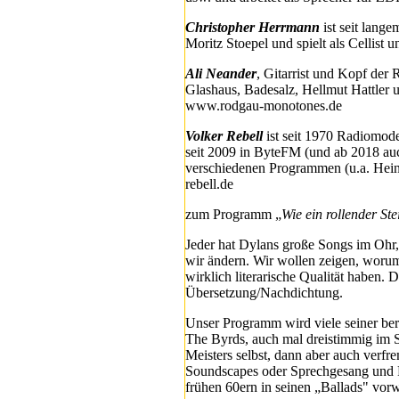
Christopher Herrmann
ist seit lang
Moritz Stoepel und spielt als Cellist
Ali Neander
, Gitarrist und Kopf der
Glashaus, Badesalz, Hellmut Hattler us
www.rodgau-monotones.de
Volker Rebell
ist seit 1970 Radiomode
seit 2009 in ByteFM (und ab 2018 auc
verschiedenen Programmen (u.a. Hei
rebell.de
zum Programm „
Wie ein rollender Ste
Jeder hat Dylans große Songs im Ohr, 
wir ändern. Wir wollen zeigen, worum
wirklich literarische Qualität haben. 
Übersetzung/Nachdichtung.
Unser Programm wird viele seiner be
The Byrds, auch mal dreistimmig im St
Meisters selbst, dann aber auch verfre
Soundscapes oder Sprechgesang und Ra
frühen 60ern in seinen „Ballads" vo