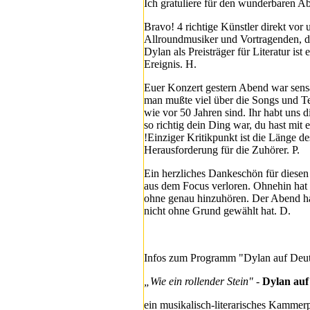
Ich gratuliere für den wunderbaren A
Bravo! 4 richtige Künstler direkt vo
Allroundmusiker und Vortragenden, de
Dylan als Preisträger für Literatur i
Ereignis. H.
Euer Konzert gestern Abend war sensa
man mußte viel über die Songs und T
wie vor 50 Jahren sind. Ihr habt uns 
so richtig dein Ding war, du hast mit 
!Einziger Kritikpunkt ist die Länge d
Herausforderung für die Zuhörer. P.
Ein herzliches Dankeschön für diese
aus dem Focus verloren. Ohnehin hat 
ohne genau hinzuhören. Der Abend ha
nicht ohne Grund gewählt hat. D.
Infos zum Programm "Dylan auf Deut
„Wie ein rollender Stein" -
Dylan auf
ein musikalisch-literarisches Kammer