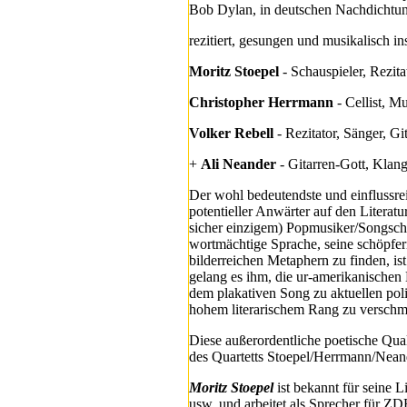
Bob Dylan, in deutschen Nachdichtu
rezitiert, gesungen und musikalisch in
Moritz Stoepel
- Schauspieler, Rezita
Christopher Herrmann
- Cellist, Mu
Volker Rebell
- Rezitator, Sänger, Git
+
Ali Neander
- Gitarren-Gott, Klang
Der wohl bedeutendste und einflussre
potentieller Anwärter auf den Litera
sicher einzigem) Popmusiker/Songschr
wortmächtige Sprache, seine schöpfer
bilderreichen Metaphern zu finden, i
gelang es ihm, die ur-amerikanischen
dem plakativen Song zu aktuellen poli
hohem literarischem Rang zu verschm
Diese außerordentliche poetische Qu
des Quartetts Stoepel/Herrmann/Nean
Moritz Stoepel
ist bekannt für seine 
usw. und arbeitet als Sprecher für ZD