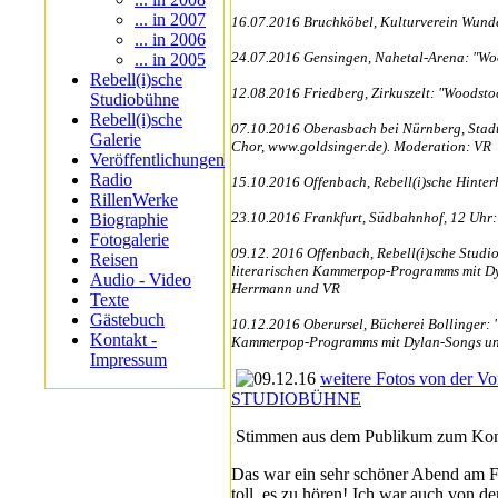
... in 2007
16.07.2016 Bruchköbel, Kulturverein Wunder
... in 2006
24.07.2016 Gensingen, Nahetal-Arena: "Woo
... in 2005
Rebell(i)sche
12.08.2016 Friedberg, Zirkuszelt: "Woodsto
Studiobühne
Rebell(i)sche
07.10.2016 Oberasbach bei Nürnberg, Stadt
Galerie
Chor, www.goldsinger.de). Moderation: VR
Veröffentlichungen
Radio
15.10.2016 Offenbach, Rebell(i)sche Hinter
RillenWerke
23.10.2016 Frankfurt, Südbahnhof, 12 Uhr:
Biographie
Fotogalerie
09.12. 2016 Offenbach, Rebell(i)sche Studio
Reisen
literarischen Kammerpop-Programms mit Dyl
Audio - Video
Herrmann und VR
Texte
Gästebuch
10.12.2016 Oberursel, Bücherei Bollinger: "
Kontakt -
Kammerpop-Programms mit Dylan-Songs und 
Impressum
weitere Fotos von der 
STUDIOBÜHNE
Stimmen aus dem Publikum zum Konze
Das war ein sehr schöner Abend am Fr
toll, es zu hören! Ich war auch von d