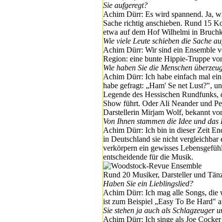
Sie aufgeregt?
Achim Dürr: Es wird spannend. Ja, wir
Sache richtig anschieben. Rund 15 Ko
etwa auf dem Hof Wilhelmi in Bruchk
Wie viele Leute schieben die Sache a
Achim Dürr: Wir sind ein Ensemble v
Region: eine bunte Hippie-Truppe von
Wie haben Sie die Menschen überzeu
Achim Dürr: Ich habe einfach mal ein 
habe gefragt: „Ham' Se net Lust?", 
Legende des Hessischen Rundfunks, der
Show führt. Oder Ali Neander und P
Darstellerin Mirjam Wolf, bekannt v
Von Ihnen stammen die Idee und da
Achim Dürr: Ich bin in dieser Zeit E
in Deutschland sie nicht vergleichbar
verkörpern ein gewisses Lebensgefühl,
entscheidende für die Musik.
Rund 20 Musiker, Darsteller und Tänz
Haben Sie ein Lieblingslied?
Achim Dürr: Ich mag alle Songs, die w
ist zum Beispiel „Easy To Be Hard" a
Sie stehen ja auch als Schlagzeuger
Achim Dürr: Ich singe als Joe Cocker 