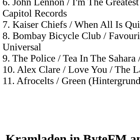
6. John Lennon / I'm The Greates
Capitol Records
7. Kaiser Chiefs / When All Is Qui
8. Bombay Bicycle Club / Favourit
Universal
9. The Police / Tea In The Sahara
10. Alex Clare / Love You / The L
11. Afrocelts / Green (Hintergrun
Kramladen in ByteFM am